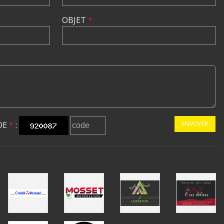
OBJET
*
DE
*
:
ENVOYER