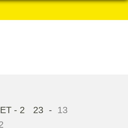
T - 2
23
-
13
2