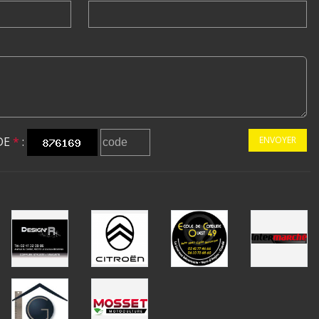
DE
*
:
ENVOYER