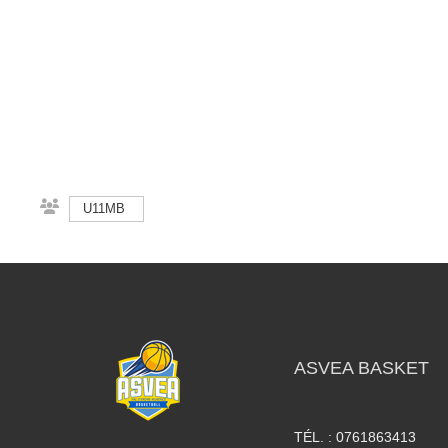
U11MB
ASVEA BASKET
TÉL. :
0761863413