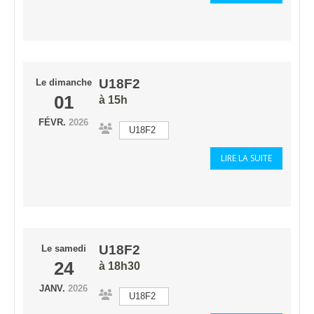
U18F2
Le
dimanche
01
à 15h
FÉVR.
2026
U18F2
LIRE LA SUITE
U18F2
Le
samedi
24
à 18h30
JANV.
2026
U18F2