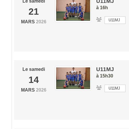
U11MJ
Le
samedi
à 16h
21
U11MJ
MARS
2026
U11MJ
Le
samedi
à 15h30
14
U11MJ
MARS
2026