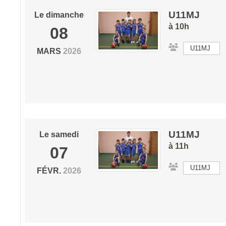
U11MJ
Le
dimanche
à 10h
08
U11MJ
MARS
2026
U11MJ
Le
samedi
à 11h
07
U11MJ
FÉVR.
2026