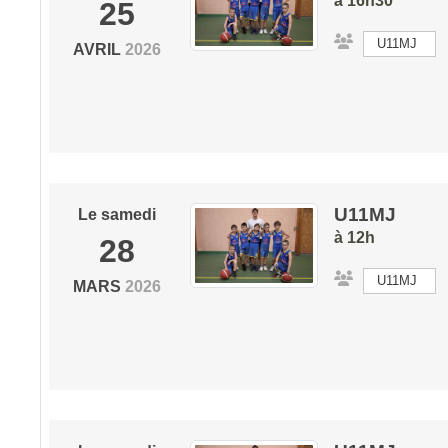
à 16h30
25
U11MJ
AVRIL
2026
U11MJ
Le
samedi
à 12h
28
U11MJ
MARS
2026