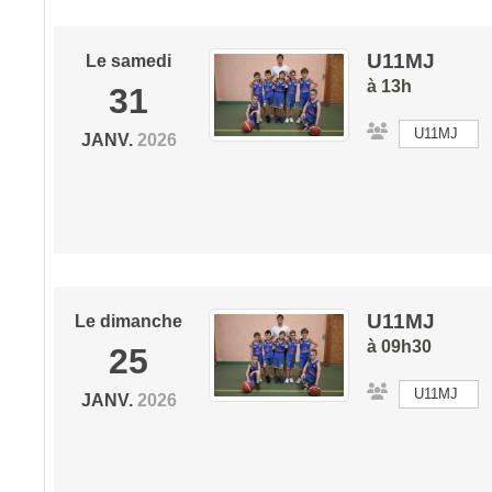
U11MJ
Le
samedi
à 13h
31
U11MJ
JANV.
2026
U11MJ
Le
dimanche
à 09h30
25
U11MJ
JANV.
2026