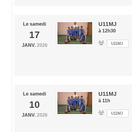
U11MJ
Le
samedi
à 12h30
17
U11MJ
JANV.
2026
U11MJ
Le
samedi
à 11h
10
U11MJ
JANV.
2026